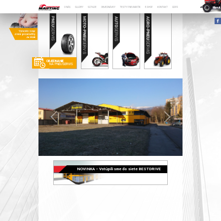
O NÁS
SLUŽBY
SÚŤAŽE
OBJEDNÁVKY
TESTY PNEUMATÍK
E-SHOP
KONTAKT
GDPR
OBJEDNANIE
NA PNEUSERVIS
NOVINKA – Vstúpili sme do siete BESTDRIVE